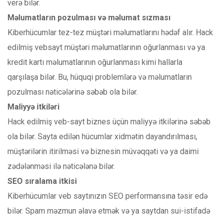
verə bilər.
Məlumatların pozulması və məlumat sızması
Kiberhücumlar tez-tez müştəri məlumatlarını hədəf alır. Hack
edilmiş vebsayt müştəri məlumatlarının oğurlanması və ya
kredit kartı məlumatlarının oğurlanması kimi hallarla
qarşılaşa bilər. Bu, hüquqi problemlərə və məlumatların
pozulması nəticələrinə səbəb ola bilər.
Maliyyə itkiləri
Hack edilmiş veb-sayt biznes üçün maliyyə itkilərinə səbəb
ola bilər. Sayta edilən hücumlar xidmətin dayandırılması,
müştərilərin itirilməsi və biznesin müvəqqəti və ya daimi
zədələnməsi ilə nəticələnə bilər.
SEO sıralama itkisi
Kiberhücumlar veb saytınızın SEO performansına təsir edə
bilər. Spam məzmun əlavə etmək və ya saytdan sui-istifadə