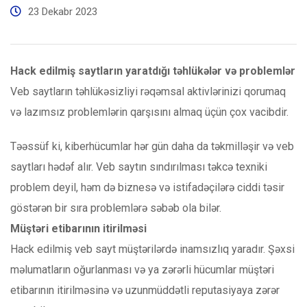
23 Dekabr 2023
Hack edilmiş saytların yaratdığı təhlükələr və problemlər
Veb saytların təhlükəsizliyi rəqəmsal aktivlərinizi qorumaq
və lazımsız problemlərin qarşısını almaq üçün çox vacibdir.
Təəssüf ki, kiberhücumlar hər gün daha da təkmilləşir və veb
saytları hədəf alır. Veb saytın sındırılması təkcə texniki
problem deyil, həm də biznesə və istifadəçilərə ciddi təsir
göstərən bir sıra problemlərə səbəb ola bilər.
Müştəri etibarının itirilməsi
Hack edilmiş veb sayt müştərilərdə inamsızlıq yaradır. Şəxsi
məlumatların oğurlanması və ya zərərli hücumlar müştəri
etibarının itirilməsinə və uzunmüddətli reputasiyaya zərər