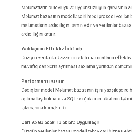
Məlumatların bütövlüyü və uyğunsuzluğun qarşısının al
Məlumat bazasının modelləşdirilməsi prosesi verilənl
məlumatların ardıcıllığını təmin edir və verilənlər baza
ardıcıllığını artırır.
Yaddaşdan Effektiv İstifadə
Düzgün verilənlər bazası modeli məlumatların effektiv
müvafiq sahələrin ayrılması saxlama yerindən səmərəli i
Performansı artırır
Dəqiq bir model Məlumat bazasının işini yaxşılaşdıra bil
optimallaşdırılması və SQL sorğularının sürətinin təkmil
işləməsinə kömək edir.
Cari və Gələcək Tələblərə Uyğunlaşır
Düzgün verilənlər bazası modeli təkcə cari biznes ehti