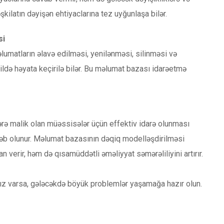
kilatın dəyişən ehtiyaclarına tez uyğunlaşa bilər.
si
umatların əlavə edilməsi, yenilənməsi, silinməsi və
ldə həyata keçirilə bilər. Bu məlumat bazası idarəetmə
rə malik olan müəssisələr üçün effektiv idarə olunması
ləb olunur. Məlumat bazasının dəqiq modelləşdirilməsi
n verir, həm də qısamüddətli əməliyyat səmərəliliyini artırır.
ız varsa, gələcəkdə böyük problemlər yaşamağa hazır olun.