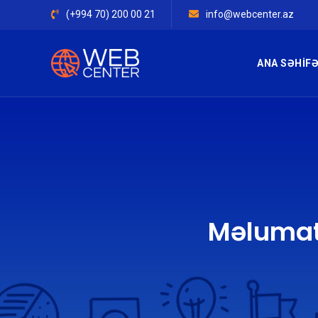
(+994 70) 200 00 21
info@webcenter.az
ANA SƏHIF
Məlumat