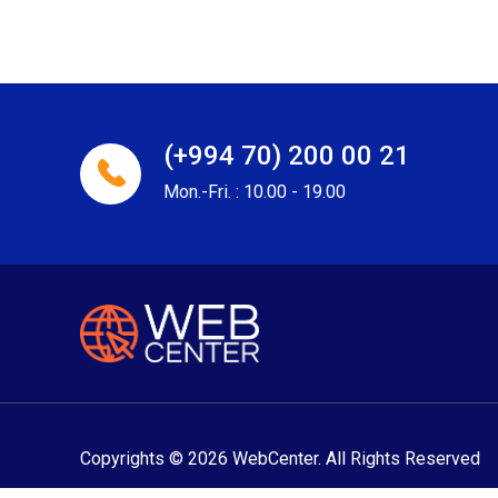
(+994 70) 200 00 21
Mon.-Fri. : 10.00 - 19.00
Copyrights © 2026 WebCenter. All Rights Reserved