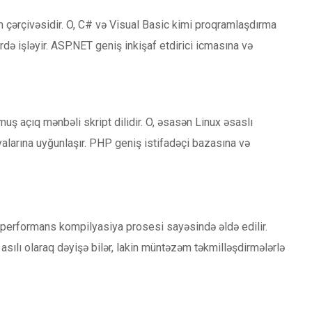
çərçivəsidir. O, C# və Visual Basic kimi proqramlaşdırma
rdə işləyir. ASP.NET geniş inkişaf etdirici icmasına və
ş açıq mənbəli skript dilidir. O, əsasən Linux əsaslı
yalarına uyğunlaşır. PHP geniş istifadəçi bazasına və
performans kompilyasiya prosesi sayəsində əldə edilir.
ılı olaraq dəyişə bilər, lakin müntəzəm təkmilləşdirmələrlə