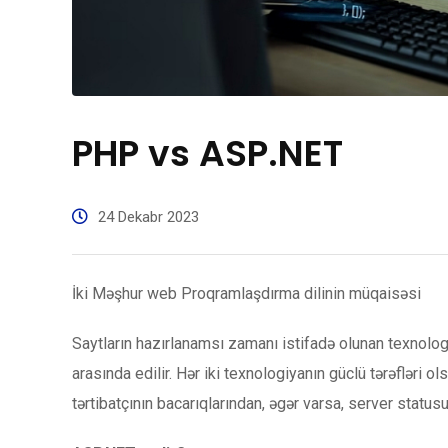
PHP vs ASP.NET
24 Dekabr 2023
İki Məşhur web Proqramlaşdırma dilinin müqaisəsi
Saytların hazırlanamsı zamanı istifadə olunan texnol
arasında edilir. Hər iki texnologiyanın güclü tərəfləri ol
tərtibatçının bacarıqlarından, əgər varsa, server statusu