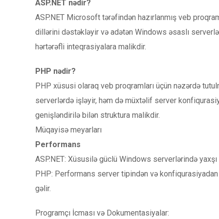
ASP.NET nədir?
ASP.NET Microsoft tərəfindən hazırlanmış veb proqram 
dillərini dəstəkləyir və adətən Windows əsaslı serverlə
hərtərəfli inteqrasiyalara malikdir.
PHP nədir?
PHP xüsusi olaraq veb proqramları üçün nəzərdə tutulmu
serverlərdə işləyir, həm də müxtəlif server konfiqurasi
genişləndirilə bilən struktura malikdir.
Müqayisə meyarları
Performans
ASP.NET: Xüsusilə güclü Windows serverlərində yaxşı 
PHP: Performans server tipindən və konfiqurasiyadan as
gəlir.
Programçı İcması və Dokumentasiyalar: