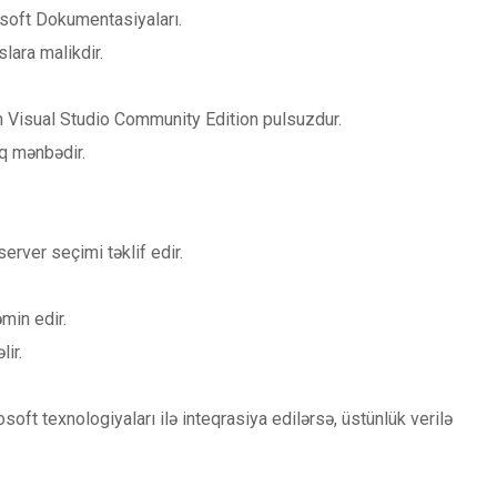
rosoft Dokumentasiyaları.
lara malikdir.
kin Visual Studio Community Edition pulsuzdur.
ıq mənbədir.
erver seçimi təklif edir.
min edir.
ir.
ft texnologiyaları ilə inteqrasiya edilərsə, üstünlük verilə