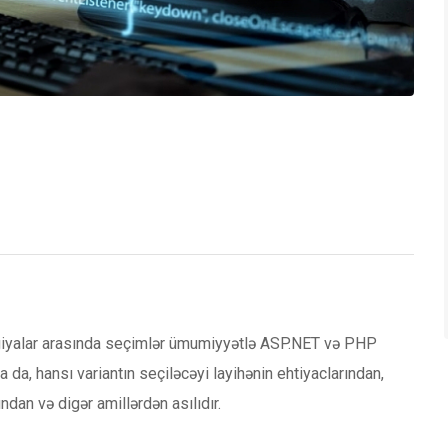
ogiyalar arasında seçimlər ümumiyyətlə ASP.NET və PHP
sa da, hansı variantın seçiləcəyi layihənin ehtiyaclarından,
ndan və digər amillərdən asılıdır.