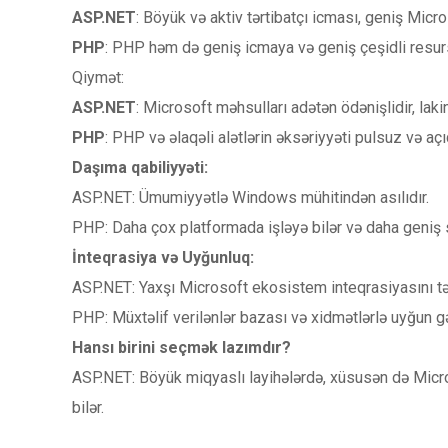
ASP.NET
: Böyük və aktiv tərtibatçı icması, geniş Mic
PHP
: PHP həm də geniş icmaya və geniş çeşidli resurs
Qiymət:
ASP.NET
: Microsoft məhsulları adətən ödənişlidir, la
PHP
: PHP və əlaqəli alətlərin əksəriyyəti pulsuz və aç
Daşıma qabiliyyəti:
ASP.NET: Ümumiyyətlə Windows mühitindən asılıdır.
PHP: Daha çox platformada işləyə bilər və daha geniş s
İnteqrasiya və Uyğunluq:
ASP.NET: Yaxşı Microsoft ekosistem inteqrasiyasını tə
PHP: Müxtəlif verilənlər bazası və xidmətlərlə uyğun gəl
Hansı birini seçmək lazımdır?
ASP.NET: Böyük miqyaslı layihələrdə, xüsusən də Microso
bilər.