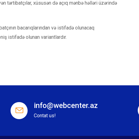
n tərtibatçılar, xüsusən də açıq mənbə həlləri üzərində
batçının bacarıqlarından və istifadə olunacaq
niş istifadə olunan variantlardır.
info@webcenter.az
Contat us!