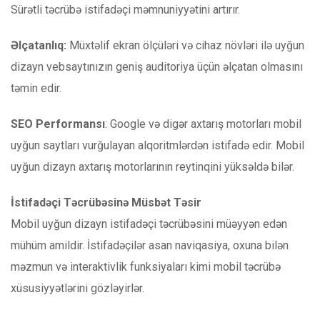
Sürətli təcrübə istifadəçi məmnuniyyətini artırır.
Əlçatanlıq:
Müxtəlif ekran ölçüləri və cihaz növləri ilə uyğun
dizayn vebsaytınızın geniş auditoriya üçün əlçatan olmasını
təmin edir.
SEO Performansı
: Google və digər axtarış motorları mobil
uyğun saytları vurğulayan alqoritmlərdən istifadə edir. Mobil
uyğun dizayn axtarış motorlarının reytinqini yüksəldə bilər.
İstifadəçi Təcrübəsinə Müsbət Təsir
Mobil uyğun dizayn istifadəçi təcrübəsini müəyyən edən
mühüm amildir. İstifadəçilər asan naviqasiya, oxuna bilən
məzmun və interaktivlik funksiyaları kimi mobil təcrübə
xüsusiyyətlərini gözləyirlər.