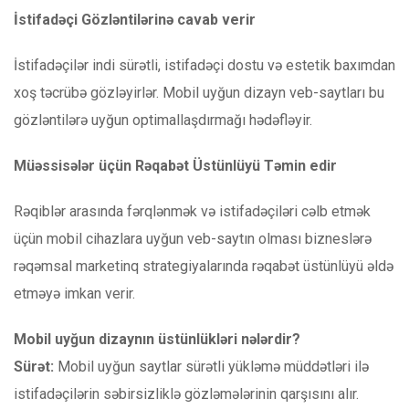
İstifadəçi Gözləntilərinə cavab verir
İstifadəçilər indi sürətli, istifadəçi dostu və estetik baxımdan
xoş təcrübə gözləyirlər. Mobil uyğun dizayn veb-saytları bu
gözləntilərə uyğun optimallaşdırmağı hədəfləyir.
Müəssisələr üçün Rəqabət Üstünlüyü Təmin edir
Rəqiblər arasında fərqlənmək və istifadəçiləri cəlb etmək
üçün mobil cihazlara uyğun veb-saytın olması bizneslərə
rəqəmsal marketinq strategiyalarında rəqabət üstünlüyü əldə
etməyə imkan verir.
Mobil uyğun dizaynın üstünlükləri nələrdir?
Sürət:
Mobil uyğun saytlar sürətli yükləmə müddətləri ilə
istifadəçilərin səbirsizliklə gözləmələrinin qarşısını alır.