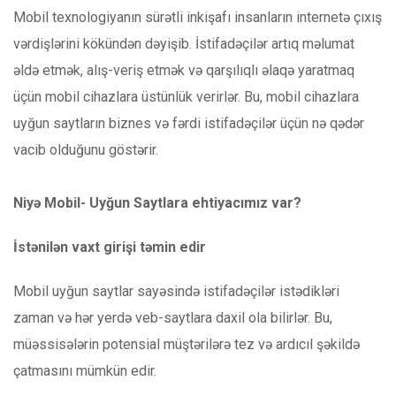
Mobil texnologiyanın sürətli inkişafı insanların internetə çıxış
vərdişlərini kökündən dəyişib. İstifadəçilər artıq məlumat
əldə etmək, alış-veriş etmək və qarşılıqlı əlaqə yaratmaq
üçün mobil cihazlara üstünlük verirlər. Bu, mobil cihazlara
uyğun saytların biznes və fərdi istifadəçilər üçün nə qədər
vacib olduğunu göstərir.
Niyə Mobil- Uyğun Saytlara ehtiyacımız var?
İstənilən vaxt girişi təmin edir
Mobil uyğun saytlar sayəsində istifadəçilər istədikləri
zaman və hər yerdə veb-saytlara daxil ola bilirlər. Bu,
müəssisələrin potensial müştərilərə tez və ardıcıl şəkildə
çatmasını mümkün edir.