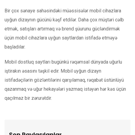
Bir çox sənaye sahəsindəki müəssisələr mobil cihazlara
uyğun dizaynın gücünü kəşf etdilər. Daha çox müştəri cəlb
etmək, satışları artırmaq və brend şüurunu gücləndirmək
üçün mobil cihazlara uyğun saytlardan istifadə etməyə
başladılar.
Mobil dostluq saytları bugünkü rəqəmsal dünyada uğurlu
iştirakın əsasını təşkil edir. Mobil uyğun dizayn
istifadəçilərin gözləntilərini qarşılamaq, rəqabət üstünlüyü
qazanmaq və uğur hekayələri yazmaq istəyən hər kəs üçün
qaçılmaz bir zərurətdir.
Son Paylaşılanlar