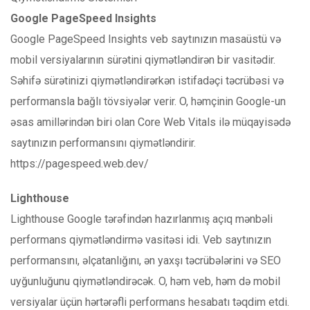
Google PageSpeed ​​Insights
Google PageSpeed ​​​​Insights veb saytınızın masaüstü və
mobil versiyalarının sürətini qiymətləndirən bir vasitədir.
Səhifə sürətinizi qiymətləndirərkən istifadəçi təcrübəsi və
performansla bağlı tövsiyələr verir. O, həmçinin Google-un
əsas amillərindən biri olan Core Web Vitals ilə müqayisədə
saytınızın performansını qiymətləndirir.
https://pagespeed.web.dev/
Lighthouse
Lighthouse Google tərəfindən hazırlanmış açıq mənbəli
performans qiymətləndirmə vasitəsi idi. Veb saytınızın
performansını, əlçatanlığını, ən yaxşı təcrübələrini və SEO
uyğunluğunu qiymətləndirəcək. O, həm veb, həm də mobil
versiyalar üçün hərtərəfli performans hesabatı təqdim etdi.