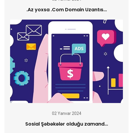
.Az yoxsa .Com Domain Uzantıs...
02 Yanvar 2024
Sosial Şəbəkələr olduğu zamand...