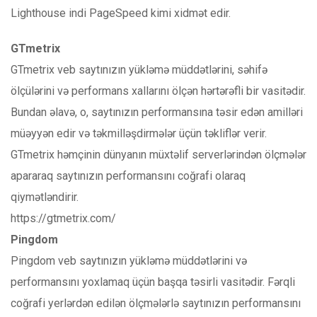
Lighthouse indi PageSpeed ​​kimi xidmət edir.
GTmetrix
GTmetrix veb saytınızın yükləmə müddətlərini, səhifə
ölçülərini və performans xallarını ölçən hərtərəfli bir vasitədir.
Bundan əlavə, o, saytınızın performansına təsir edən amilləri
müəyyən edir və təkmilləşdirmələr üçün təkliflər verir.
GTmetrix həmçinin dünyanın müxtəlif serverlərindən ölçmələr
apararaq saytınızın performansını coğrafi olaraq
qiymətləndirir.
https://gtmetrix.com/
Pingdom
Pingdom veb saytınızın yükləmə müddətlərini və
performansını yoxlamaq üçün başqa təsirli vasitədir. Fərqli
coğrafi yerlərdən edilən ölçmələrlə saytınızın performansını