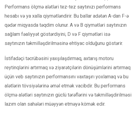
Performans ölçmə alətləri tez-tez saytınızı performans
hesabı və ya xalla qiymətləndirir. Bu ballar adətən A-dan F-ə
qədər miqyasda təqdim olunur. A və B qiymətləri saytınızın
sağlam fəaliyyət göstərdiyini, D və F qiymətləri isə
saytınızın təkmilləşdirilməsinə ehtiyac olduğunu göstərir.
İstifadəçi təcrübəsini yaxşılaşdırmaq, axtarış motoru
reytinqlərini artırmaq və ziyarətçilərin dönüşümlərini artırmaq
üçün veb saytınızın performansını vaxtaşırı yoxlamaq və bu
alətlərin tövsiyələrinə əməl etmək vacibdir. Bu performans
ölçmə alətləri saytınızın güclü tərəflərini və təkmilləşdirilməsi
lazım olan sahələri müəyyən etməyə kömək edir.