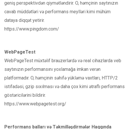
geniş perspektivdən qiymətləndirir. O, həmçinin saytınızın
cavab müddətləri və performans meylləri kimi mühüm
dataya diqqət yetirir.
https://www.pingdom.com/
WebPageTest
WebPageTest müxtəlif brauzerlərdə və real cihazlarda veb
saytınızın performansını yoxlamağa imkan verən
platformadır. O, həmçinin səhifə yükləmə vaxtları, HTTP/2
istifadəsi, gzip sıxılması və daha çox kimi ətraflı performans
göstəricilərini bildirir.
https://www.webpagetest.org/
Performans balları və Təkmilləşdirmələr Haqqında