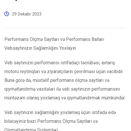
29 Dekabr 2023
Performans Ölçmə Saytları və Performans Balları
Vebsaytınızın Sağlamlığını Yoxlayın
Veb saytınızın performansı istifadəçi təcrübəsi, axtarış
motoru reytinqləri və ziyarətçilərin çevrilməsi üçün vacibdir.
Buna görə də, müxtəlif performans ölçmə saytları və
qiymətləndirmə vasitələri ilə veb saytınızın performansını
müntəzəm olaraq yoxlamaq və qiymətləndirmək mümkündür.
Veb saytınızın sağlamlığını yoxlamaq üçün istifadə edə
biləcəyiniz bəzi Performans Ölçmə Saytları və
Qiymətləndirmə Sistemləri